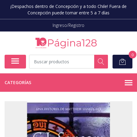
¡Despachos dentro de Concepción y a todo Chile! Fuera de
Concepción puede tomar entre 5 a 7 días
Ingreso/Registro
0
CATEGORÍAS