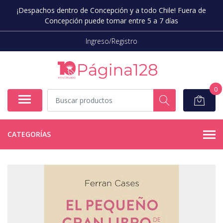
¡Despachos dentro de Concepción y a todo Chile! Fuera de
Concepción puede tomar entre 5 a 7 días
Ingreso/Registro
0
CATEGORÍAS