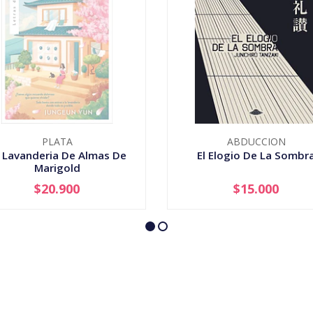
PLATA
ABDUCCION
 Lavanderia De Almas De
El Elogio De La Sombr
Marigold
$20.900
$15.000
AGOTADO
-
+