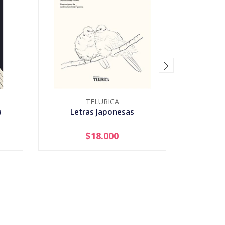
TELURICA
a
Letras Japonesas
Tu No Co
$18.000
-
+
-