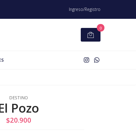
Ingreso/Registro
0
ES
DESTINO
El Pozo
$20.900