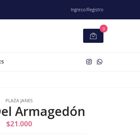
Ingreso/Registro
0
ES
PLAZA JANES
Del Armagedón
$21.000