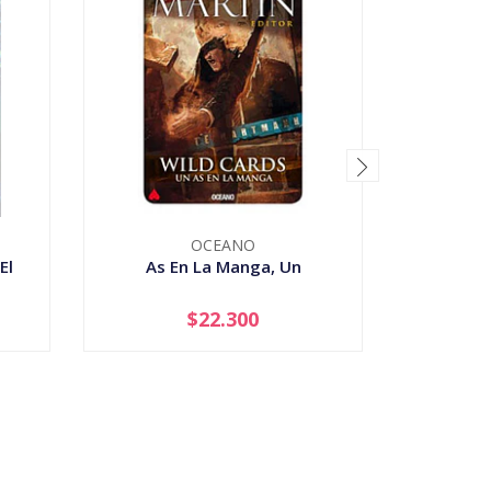
OCEANO
El
As En La Manga, Un
El V
$22.300
-
+
-