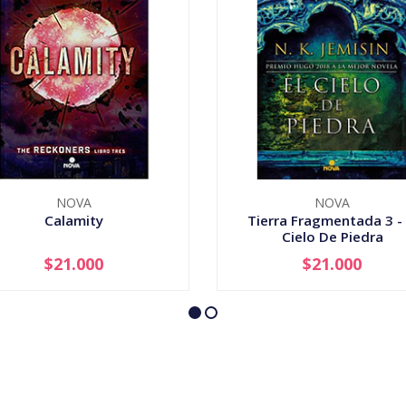
NOVA
NOVA
Calamity
Tierra Fragmentada 3 - 
Cielo De Piedra
$21.000
$21.000
+
-
+