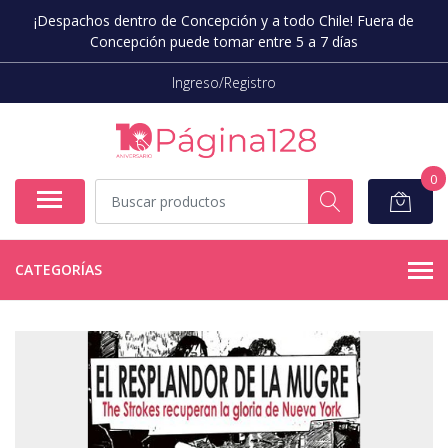
¡Despachos dentro de Concepción y a todo Chile! Fuera de
Concepción puede tomar entre 5 a 7 días
Ingreso/Registro
0
CATEGORÍAS