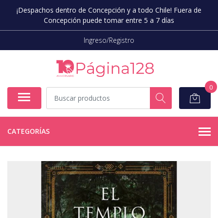
¡Despachos dentro de Concepción y a todo Chile! Fuera de
Concepción puede tomar entre 5 a 7 días
Ingreso/Registro
0
CATEGORÍAS