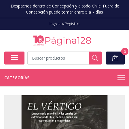
¡Despachos dentro de Concepción y a todo Chile! Fuera de
Concepción puede tomar entre 5 a 7 días
Ingreso/Registro
0
CATEGORÍAS