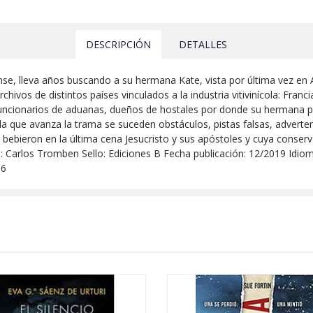
DESCRIPCIÓN
DETALLES
nse, lleva años buscando a su hermana Kate, vista por última vez en Ar
hivos de distintos países vinculados a la industria vitivinícola: Franci
s, funcionarios de aduanas, dueños de hostales por donde su hermana 
a que avanza la trama se suceden obstáculos, pistas falsas, adverten
e bebieron en la última cena Jesucristo y sus apóstoles y cuya conse
s): Carlos Tromben Sello: Ediciones B Fecha publicación: 12/2019 Idi
96