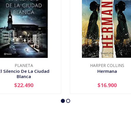
PLANETA
HARPER COLLINS
El Silencio De La Ciudad
Hermana
Blanca
$22.490
$16.900
+
-
+