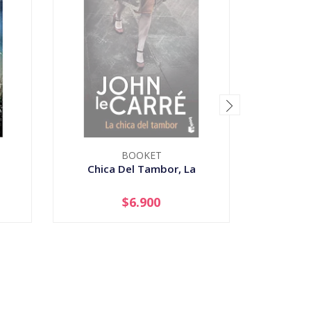
BOOKET
Chica Del Tambor, La
Die
$6.900
AGOTADO