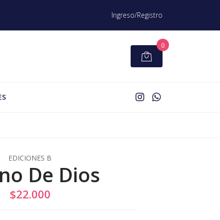
Ingreso/Registro
0
ES
EDICIONES B
ino De Dios
$22.000