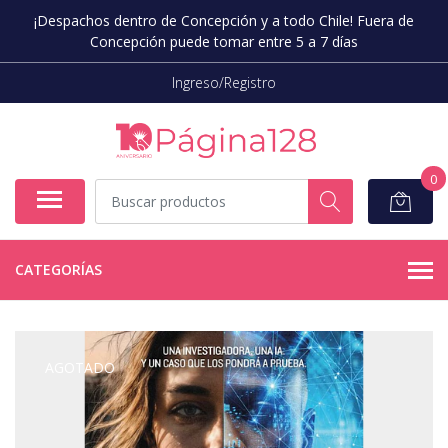
¡Despachos dentro de Concepción y a todo Chile! Fuera de
Concepción puede tomar entre 5 a 7 días
Ingreso/Registro
0
CATEGORÍAS
AGOTADO