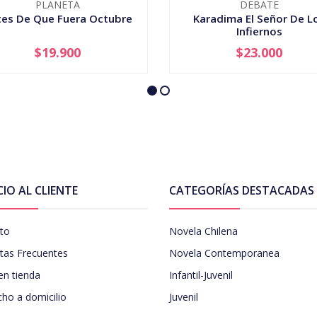
PLANETA
DEBATE
tes De Que Fuera Octubre
Karadima El Señor De L
Infiernos
$19.900
$23.000
+
AGOTADO
CIO AL CLIENTE
CATEGORÍAS DESTACADAS
to
Novela Chilena
tas Frecuentes
Novela Contemporanea
en tienda
Infantil-Juvenil
ho a domicilio
Juvenil