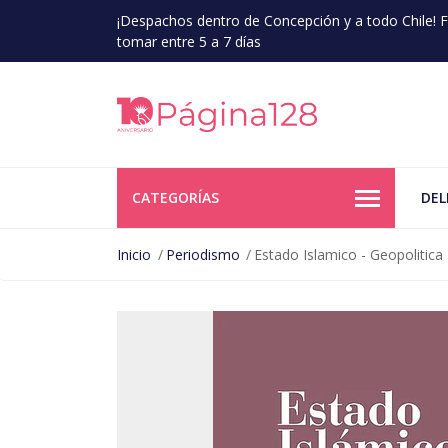
¡Despachos dentro de Concepción y a todo Chile!
tomar entre 5 a 7 días
CATEGORÍAS
DEL
Inicio
Periodismo
Estado Islamico - Geopolitica