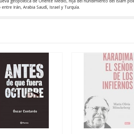
nueva geopolítica de Oriente Medio, hija del hundimiento del islam polít
entre Irán, Arabia Saudí, Israel y Turquía.