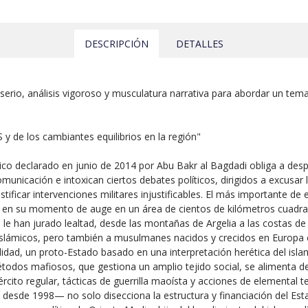
DESCRIPCIÓN
DETALLES
rio, análisis vigoroso y musculatura narrativa para abordar un tema
 y de los cambiantes equilibrios en la región"
ámico declarado en junio de 2014 por Abu Bakr al Bagdadi obliga a de
unicación e intoxican ciertos debates políticos, dirigidos a excusar 
tificar intervenciones militares injustificables. El más importante de e
 en su momento de auge en un área de cientos de kilómetros cuadrad
le han jurado lealtad, desde las montañas de Argelia a las costas d
islámicos, pero también a musulmanes nacidos y crecidos en Europa c
alidad, un proto-Estado basado en una interpretación herética del islam
todos mafiosos, que gestiona un amplio tejido social, se alimenta de
rcito regular, tácticas de guerrilla maoísta y acciones de elemental ter
desde 1998— no solo disecciona la estructura y financiación del Esta