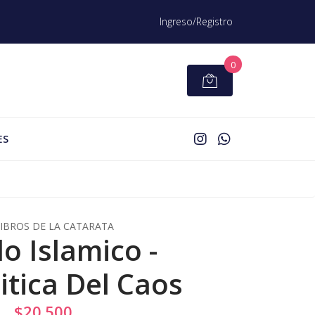
Ingreso/Registro
0
ES
LIBROS DE LA CATARATA
o Islamico -
itica Del Caos
$20.500