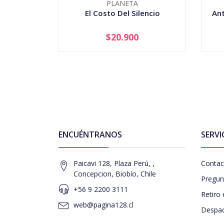
PLANETA
El Costo Del Silencio
An
$20.900
AGOTADO
-
ENCUÉNTRANOS
SERVI
Paicavi 128, Plaza Perú, ,
Contac
Concepcion, Biobío, Chile
Pregun
+56 9 2200 3111
Retiro 
web@pagina128.cl
Despac