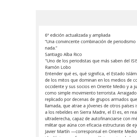
6ª edición actualizada y ampliada
“Una convincente combinación de periodismo se
nada.”
Santiago Alba Rico
"Uno de los periodistas que más saben del ISIS
Ramón Lobo
Entender qué es, qué significa, el Estado Isl
de los mitos que dominan en los medios de com
occidente y sus socios en Oriente Medio y a jus
como simple movimiento terrorista. Arraigado
replicado por decenas de grupos armados que 
llamada, que atrae a jóvenes de otros países 
a los rebeldes en Sierra Madre, el EI es, en re
ultraderecha, capaz de autofinanciarse con mé
militar que aúna con eficacia estructuras de ejé
Javier Martín —corresponsal en Oriente Medio 