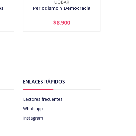
UQBAR
U
os
Periodismo Y Democracia
Colu
$8.900
-
+
-
ENLACES RÁPIDOS
Lectores frecuentes
Whatsapp
Instagram