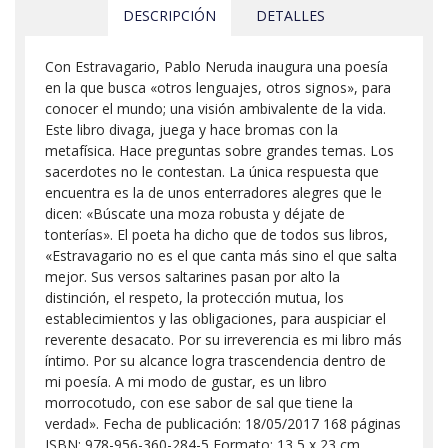
DESCRIPCIÓN
DETALLES
Con Estravagario, Pablo Neruda inaugura una poesía
en la que busca «otros lenguajes, otros signos», para
conocer el mundo; una visión ambivalente de la vida.
Este libro divaga, juega y hace bromas con la
metafísica. Hace preguntas sobre grandes temas. Los
sacerdotes no le contestan. La única respuesta que
encuentra es la de unos enterradores alegres que le
dicen: «Búscate una moza robusta y déjate de
tonterías». El poeta ha dicho que de todos sus libros,
«Estravagario no es el que canta más sino el que salta
mejor. Sus versos saltarines pasan por alto la
distinción, el respeto, la protección mutua, los
establecimientos y las obligaciones, para auspiciar el
reverente desacato. Por su irreverencia es mi libro más
íntimo. Por su alcance logra trascendencia dentro de
mi poesía. A mi modo de gustar, es un libro
morrocotudo, con ese sabor de sal que tiene la
verdad». Fecha de publicación: 18/05/2017 168 páginas
ISBN: 978-956-360-284-5 Formato: 13,5 x 23 cm.