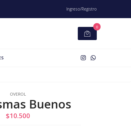
Ingreso/Registro
0
ES
OVEROL
smas Buenos
$10.500