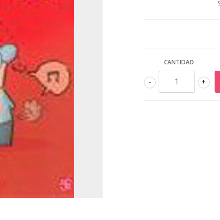
CANTIDAD
-
+