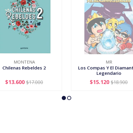
MONTENA
MR
Chilenas Rebeldes 2
Los Compas Y El Diamant
Legendario
$13.600
$15.120
$17.000
$18.900
+
AGOTADO