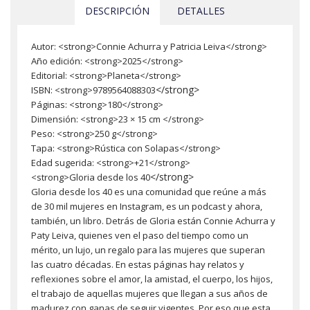
DESCRIPCIÓN
DETALLES
Autor: <strong>Connie Achurra y Patricia Leiva</strong>
Año edición: <strong>2025</strong>
Editorial: <strong>Planeta</strong>
</strong>
ISBN: <strong>9789564088303
Páginas: <strong>180</strong>
Dimensión: <strong>23 × 15 cm </strong>
Peso: <strong>250 g</strong>
Tapa: <strong>Rústica con Solapas</strong>
Edad sugerida: <strong>+21</strong>
</strong>
<strong>Gloria desde los 40
Gloria desde los 40 es una comunidad que reúne a más
de 30 mil mujeres en Instagram, es un podcast y ahora,
también, un libro. Detrás de Gloria están Connie Achurra y
Paty Leiva, quienes ven el paso del tiempo como un
mérito, un lujo, un regalo para las mujeres que superan
las cuatro décadas. En estas páginas hay relatos y
reflexiones sobre el amor, la amistad, el cuerpo, los hijos,
el trabajo de aquellas mujeres que llegan a sus años de
madurez con ganas de seguir vigentes. Por eso que esta