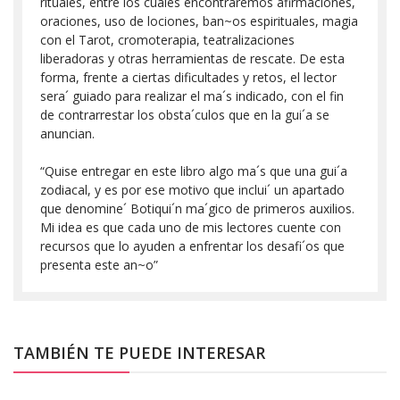
rituales, entre los cuales encontraremos afirmaciones,
oraciones, uso de lociones, ban~os espirituales, magia
con el Tarot, cromoterapia, teatralizaciones
liberadoras y otras herramientas de rescate. De esta
forma, frente a ciertas dificultades y retos, el lector
sera´ guiado para realizar el ma´s indicado, con el fin
de contrarrestar los obsta´culos que en la gui´a se
anuncian.
“Quise entregar en este libro algo ma´s que una gui´a
zodiacal, y es por ese motivo que inclui´ un apartado
que denomine´ Botiqui´n ma´gico de primeros auxilios.
Mi idea es que cada uno de mis lectores cuente con
recursos que lo ayuden a enfrentar los desafi´os que
presenta este an~o”
TAMBIÉN TE PUEDE INTERESAR