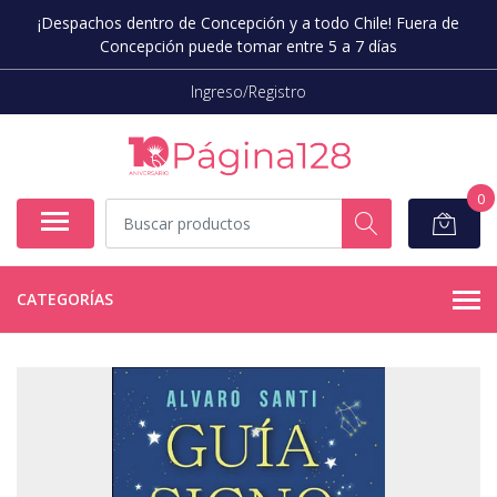
¡Despachos dentro de Concepción y a todo Chile! Fuera de
Concepción puede tomar entre 5 a 7 días
Ingreso/Registro
0
CATEGORÍAS