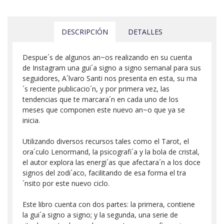
DESCRIPCIÓN
DETALLES
Despue´s de algunos an~os realizando en su cuenta
de Instagram una gui´a signo a signo semanal para sus
seguidores, A´lvaro Santi nos presenta en esta, su ma
´s reciente publicacio´n, y por primera vez, las
tendencias que te marcara´n en cada uno de los
meses que componen este nuevo an~o que ya se
inicia.
Utilizando diversos recursos tales como el Tarot, el
ora´culo Lenormand, la psicografi´a y la bola de cristal,
el autor explora las energi´as que afectara´n a los doce
signos del zodi´aco, facilitando de esa forma el tra
´nsito por este nuevo ciclo.
Este libro cuenta con dos partes: la primera, contiene
la gui´a signo a signo; y la segunda, una serie de