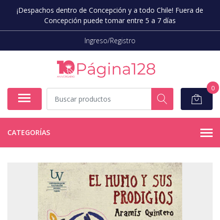
¡Despachos dentro de Concepción y a todo Chile! Fuera de
Concepción puede tomar entre 5 a 7 días
Ingreso/Registro
0
CATEGORÍAS