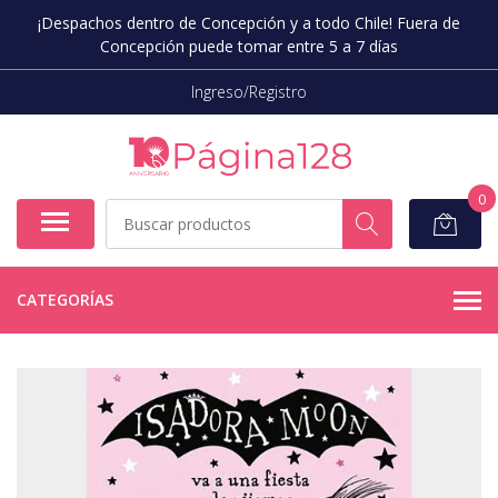
¡Despachos dentro de Concepción y a todo Chile! Fuera de
Concepción puede tomar entre 5 a 7 días
Ingreso/Registro
0
CATEGORÍAS