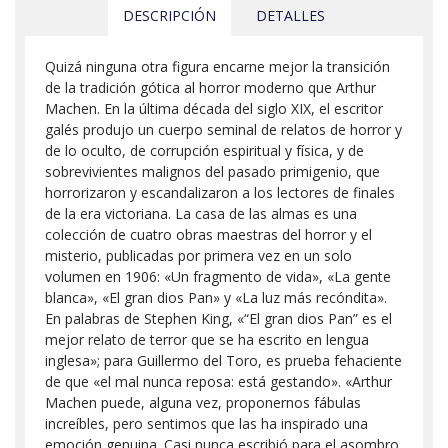
DESCRIPCIÓN
DETALLES
Quizá ninguna otra figura encarne mejor la transición
de la tradición gótica al horror moderno que Arthur
Machen. En la última década del siglo XIX, el escritor
galés produjo un cuerpo seminal de relatos de horror y
de lo oculto, de corrupción espiritual y física, y de
sobrevivientes malignos del pasado primigenio, que
horrorizaron y escandalizaron a los lectores de finales
de la era victoriana. La casa de las almas es una
colección de cuatro obras maestras del horror y el
misterio, publicadas por primera vez en un solo
volumen en 1906: «Un fragmento de vida», «La gente
blanca», «El gran dios Pan» y «La luz más recóndita».
En palabras de Stephen King, «“El gran dios Pan” es el
mejor relato de terror que se ha escrito en lengua
inglesa»; para Guillermo del Toro, es prueba fehaciente
de que «el mal nunca reposa: está gestando». «Arthur
Machen puede, alguna vez, proponernos fábulas
increíbles, pero sentimos que las ha inspirado una
emoción genuina. Casi nunca escribió para el asombro