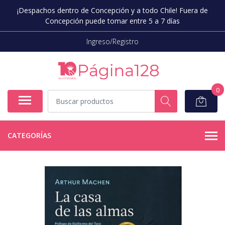
¡Despachos dentro de Concepción y a todo Chile! Fuera de
Concepción puede tomar entre 5 a 7 días
Ingreso/Registro
0
CATEGORÍAS