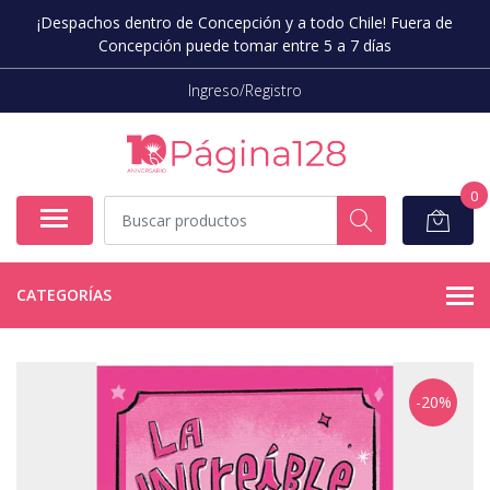
¡Despachos dentro de Concepción y a todo Chile! Fuera de
Concepción puede tomar entre 5 a 7 días
Ingreso/Registro
0
CATEGORÍAS
-20%