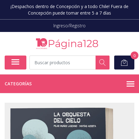
¡Despachos dentro de Concepción y a todo Chile! Fuera de
Concepción puede tomar entre 5 a 7 días
Ingreso/Registro
0
CATEGORÍAS