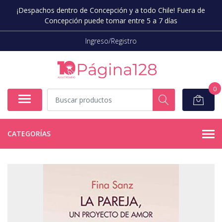
¡Despachos dentro de Concepción y a todo Chile! Fuera de
Concepción puede tomar entre 5 a 7 días
Ingreso/Registro
0
CATEGORÍAS