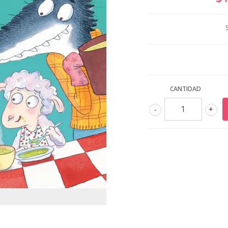
CANTIDAD
-
+