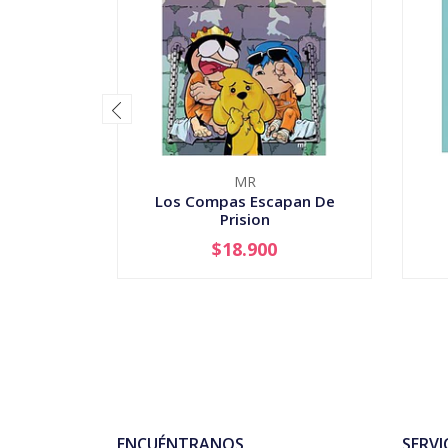
MR
Los Compas Escapan De
Prision
$18.900
-
+
-
ENCUÉNTRANOS
SERVI