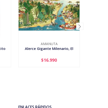
AMANUTA
ito
Alerce Gigante Milenario, El
$16.990
-
+
-
ENLACES RÁPIDOS