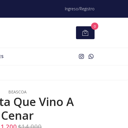
Ingreso/Registro
0
ES
BEASCOA
ita Que Vino A
Cenar
1.200
$14.000