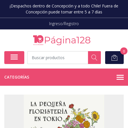
¡Despachos dentro de Concepción y a todo Chile! Fuera de
Concepción puede tomar entre 5 a 7 días
Ingreso/Registro
0
CATEGORÍAS