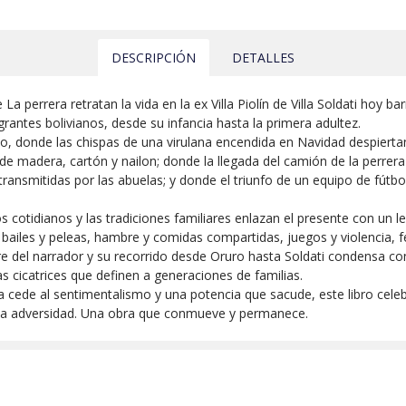
DESCRIPCIÓN
DETALLES
de La perrera retratan la vida en la ex Villa Piolín de Villa Soldati hoy
grantes bolivianos, desde su infancia hasta la primera adultez.
, donde las chispas de una virulana encendida en Navidad despiertan
de madera, cartón y nailon; donde la llegada del camión de la perrera 
transmitidas por las abuelas; y donde el triunfo de un equipo de fútbol 
os cotidianos y las tradiciones familiares enlazan el presente con un l
e bailes y peleas, hambre y comidas compartidas, juegos y violencia, f
adre del narrador y su recorrido desde Oruro hasta Soldati condensa co
as cicatrices que definen a generaciones de familias.
ede al sentimentalismo y una potencia que sacude, este libro celebra 
e la adversidad. Una obra que conmueve y permanece.