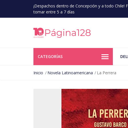
¡Despachos dentro de Concepción y a todo Chile!
tomar entre 5 a 7 días
CATEGORÍAS
DEL
Inicio
Novela Latinoamericana
La Perrera