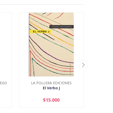
IEGO
LA POLLERA EDICIONES
M
El Verbo J
El V
$15.000
-
+