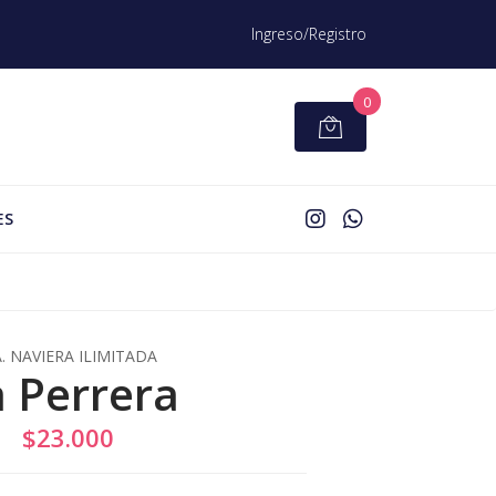
Ingreso/Registro
0
ES
A. NAVIERA ILIMITADA
a Perrera
$23.000