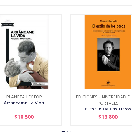
PLANETA LECTOR
EDICIONES UNIVERSIDAD D
Arrancame La Vida
PORTALES
El Estilo De Los Otros
$10.500
$16.800
+
-
+