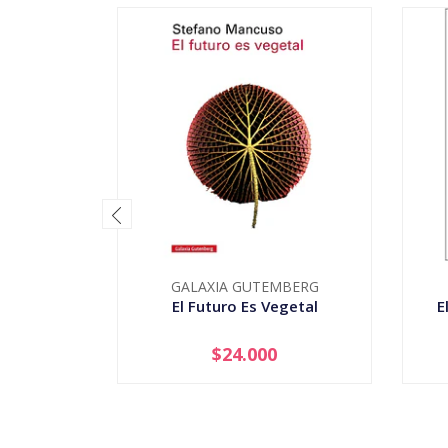
GALAXIA GUTEMBERG
El Futuro Es Vegetal
E
$24.000
-
+
-