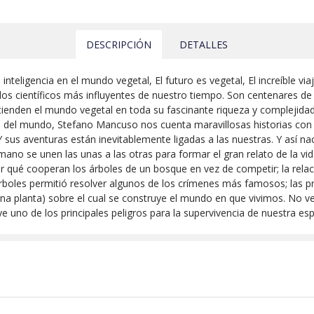
DESCRIPCIÓN
DETALLES
 inteligencia en el mundo vegetal, El futuro es vegetal, El increíble via
s científicos más influyentes de nuestro tiempo. Son centenares de 
ntienden el mundo vegetal en toda su fascinante riqueza y complejidad
anta del mundo, Stefano Mancuso nos cuenta maravillosas historias con
 sus aventuras están inevitablemente ligadas a las nuestras. Y así naci
no se unen las unas a las otras para formar el gran relato de la vida 
or qué cooperan los árboles de un bosque en vez de competir; la relaci
árboles permitió resolver algunos de los crímenes más famosos; las pr
 planta) sobre el cual se construye el mundo en que vivimos. No ver
e uno de los principales peligros para la supervivencia de nuestra esp