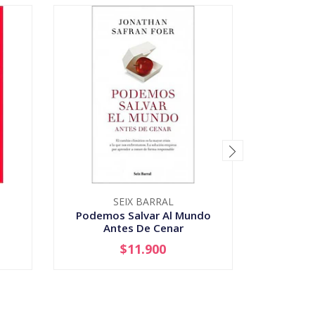
SEIX BARRAL
GAL
Podemos Salvar Al Mundo
El Inc
Antes De Cenar
$11.900
-
+
-