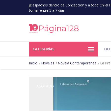
¡Despachos dentro de Concepción y a todo Chile!
tomar entre 5 a 7 días
CATEGORÍAS
DEL
Inicio
Novelas
Novela Contemporanea
La Pre
AGOTADO