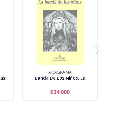
ANAGRAMA
cas
Banda De Los Niños, La
En
$24.000
AGOTADO
-