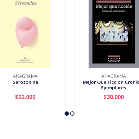
ANAGRAMA
ANAGRAMA
Serotonina
Mejor Que Ficcion Croni
Ejemplares
$22.000
$30.000
AGOTADO
-
+