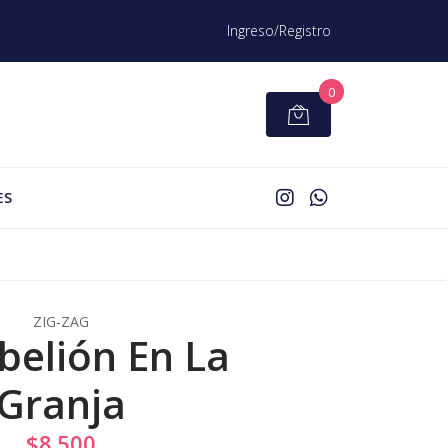
Ingreso/Registro
0
ES
ZIG-ZAG
belión En La
Granja
$8.500