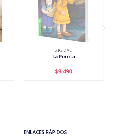
ZIG-ZAG
PL
La Porota
Acira La
$9.490
AGOTADO
-
ENLACES RÁPIDOS