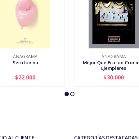
ANAGRAMA
ANAGRAMA
Serotonina
Mejor Que Ficcion Croni
Ejemplares
$22.000
$30.000
AGOTADO
-
+
CIO AL CLIENTE
CATEGORÍAS DESTACADAS