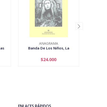
ANAGRAMA
cas
Banda De Los Niños, La
En
$24.000
AGOTADO
-
ENLACES RÁPIDOS