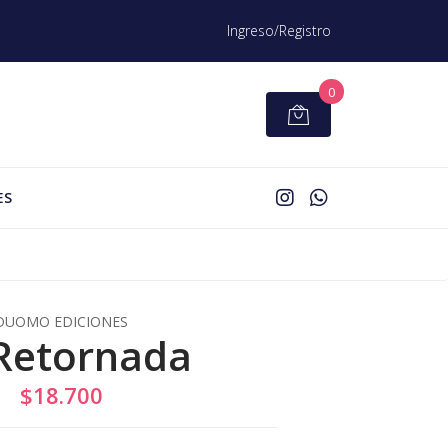
Ingreso/Registro
0
ES
DUOMO EDICIONES
Retornada
$18.700