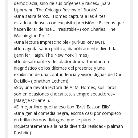
democracia, sino de sus orígenes y raíces» (Sara
Lippmann, The Chicago Review of Books).
«Una sátira feroz… Homes captura a las élites
estadounidenses con exquisita precisión… Escenas que
hacen llorar de risa… Irresistible» (Ron Charles, The
Washington Post).
«Una lectura imprescindible» (Kirkus Reviews).
«Una aguda sátira política, diabólicamente divertida»
(Jennifer Haigh, The New York Times).
«Un desarmante y desolador drama familiar, un
diagnóstico de los dilemas del presente y una
exhibición de una contundencia y visión dignas de Don
DeLillo» (Jonathan Lethem).
«Soy una devota lectora de A. M. Homes, sus libros
son en ocasiones chocantes, siempre seductores»
(Maggie O’Farrell).
«El mejor libro que ha escrito» (Bret Easton Ellis).
«Una genial comedia negra, escrita casi por completo
en brillantísimos diálogos, que se parece
inquietantemente a la nada divertida realidad» (Salman
Rushdie).