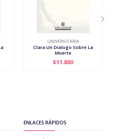
UNIVERSITARIA
La
Clara Un Dialogo Sobre La
Colision
Muerte
Vida
$11.880
-
+
-
ENLACES RÁPIDOS