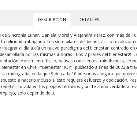
DESCRIPCIÓN
DETALLES
ras de Sincronía Lunar, Daniela Morel y Alejandra Pérez. con más de 
u felicidad trabajando Los siete pilares del bienestar. La revolución de
integrar al día a día un nuevo paradigma del bienestar, centrado en 
esarrollada por las mismas autoras –Los 7 pilares del bienestar®–,
limentación, movimiento físico, pausas conscientes, mindfulness, emp
 bienestar en Chile –“Bienestar HOY”, publicado a fines de 2022 a trav
ta radiografía, en la que 9 de cada 10 personas asegura que quiere 
ispuesto a hacerlo incluso si esto requiere esfuerzo y dedicación. Pa
edefinir tu vida en tus propios términos y unirte a una verdadera rev
mplejo, solo depende de ti.