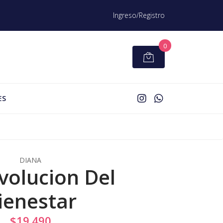
Ingreso/Registro
0
ES
DIANA
volucion Del
ienestar
$19.490