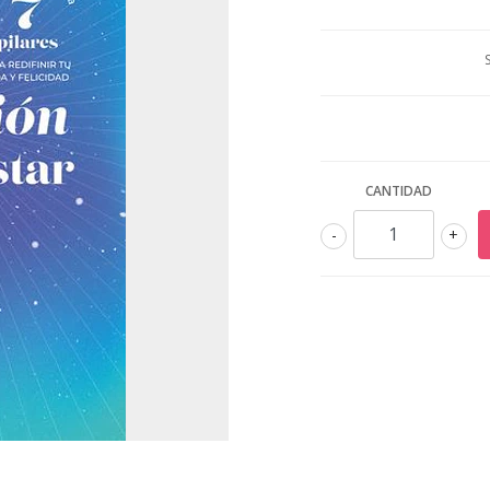
CANTIDAD
-
+