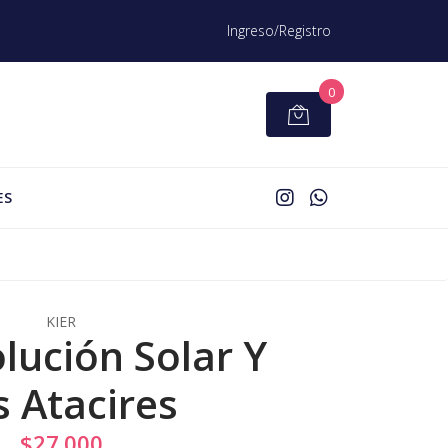
Ingreso/Registro
0
ES
KIER
lución Solar Y
s Atacires
$27.000