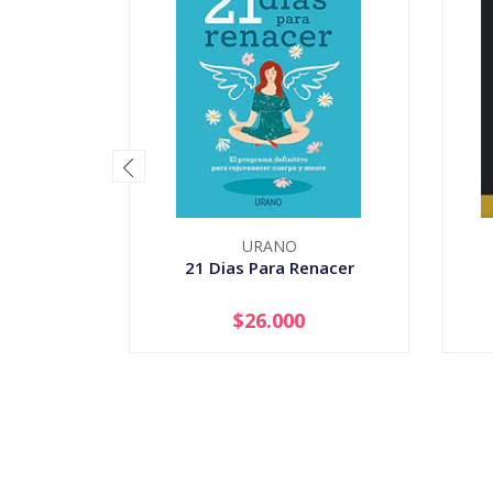
URANO
21 Dias Para Renacer
$26.000
-
+
-