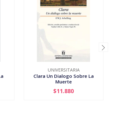
UNIVERSITARIA
La
Clara Un Dialogo Sobre La
Colision
Muerte
Vida
$11.880
-
+
-