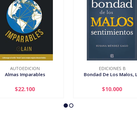
AUTOEDICION
EDICIONES B
Almas Imparables
Bondad De Los Malos, 
$22.100
$10.000
+
-
+