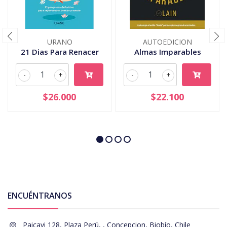
URANO
AUTOEDICION
21 Dias Para Renacer
Almas Imparables
-
+
-
+
$26.000
$22.100
ENCUÉNTRANOS
Paicavi 128, Plaza Perú, , Concepcion, Biobío, Chile