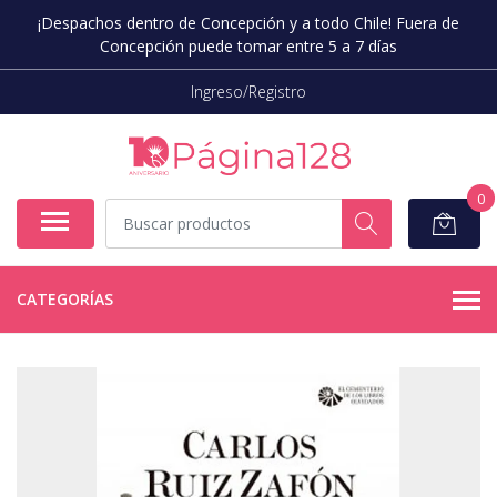
¡Despachos dentro de Concepción y a todo Chile! Fuera de
Concepción puede tomar entre 5 a 7 días
Ingreso/Registro
0
CATEGORÍAS