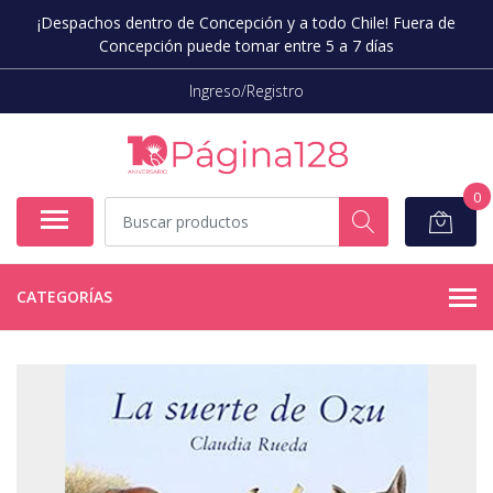
¡Despachos dentro de Concepción y a todo Chile! Fuera de
Concepción puede tomar entre 5 a 7 días
Ingreso/Registro
0
CATEGORÍAS