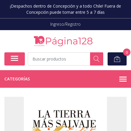
¡Despachos dentro de Concepción y a todo Chile! Fuera de
Concepción puede tomar entre 5 a 7 días
Ingreso/Registro
0
CATEGORÍAS