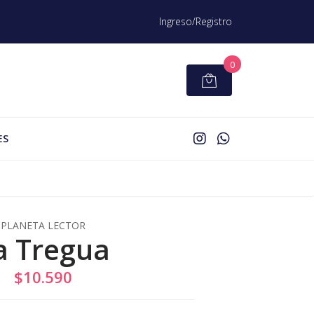
Ingreso/Registro
0
ES
PLANETA LECTOR
a Tregua
$10.590