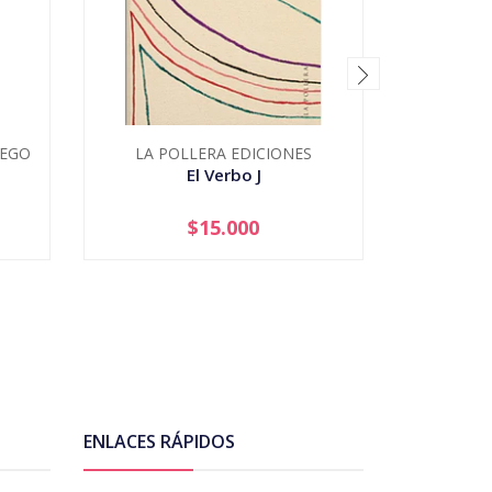
IEGO
LA POLLERA EDICIONES
M
El Verbo J
El V
$15.000
-
+
ENLACES RÁPIDOS