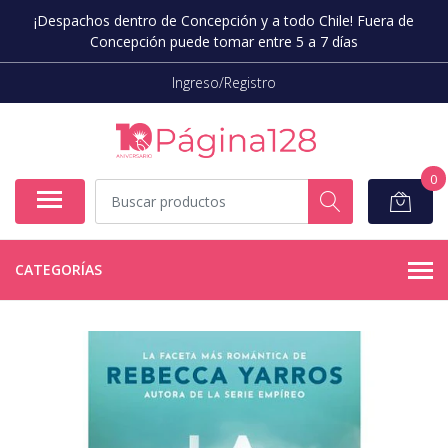
¡Despachos dentro de Concepción y a todo Chile! Fuera de
Concepción puede tomar entre 5 a 7 días
Ingreso/Registro
0
CATEGORÍAS