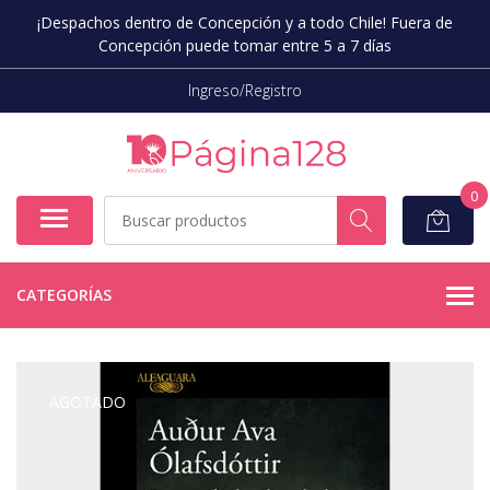
¡Despachos dentro de Concepción y a todo Chile! Fuera de
Concepción puede tomar entre 5 a 7 días
Ingreso/Registro
0
CATEGORÍAS
AGOTADO