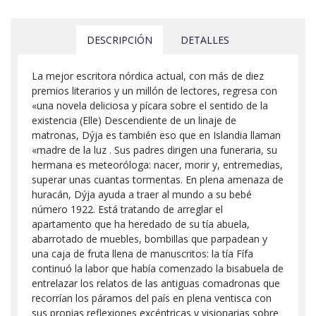
DESCRIPCIÓN
DETALLES
La mejor escritora nórdica actual, con más de diez
premios literarios y un millón de lectores, regresa con
«una novela deliciosa y pícara sobre el sentido de la
existencia (Elle) Descendiente de un linaje de
matronas, Dýja es también eso que en Islandia llaman
«madre de la luz . Sus padres dirigen una funeraria, su
hermana es meteoróloga: nacer, morir y, entremedias,
superar unas cuantas tormentas. En plena amenaza de
huracán, Dýja ayuda a traer al mundo a su bebé
número 1922. Está tratando de arreglar el
apartamento que ha heredado de su tía abuela,
abarrotado de muebles, bombillas que parpadean y
una caja de fruta llena de manuscritos: la tía Fífa
continuó la labor que había comenzado la bisabuela de
entrelazar los relatos de las antiguas comadronas que
recorrían los páramos del país en plena ventisca con
sus propias reflexiones excéntricas y visionarias sobre