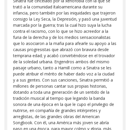
Sinatra fue cincelado por la xenofobia con la que se
trató a la comunidad ítaloamericana durante su
infancia, pero también por las iniquidades que trajeron
consigo la Ley Seca, la Depresión, y pasó una juventud
marcada por la guerra; tras la cual hizo suya la lucha
contra el racismo, con lo que se hizo acreedor a la
furia de la derecha y de los medios sensacionalistas
que lo asociaron a la mafia para afearle su apoyo a las
causas progresistas que abrazó con bravura desde
temprana edad; y acabó convirtiéndose en el trovador
de la soledad urbana. Engendros ambos del mismo
paisaje urbano, tanto a Hamill como a Sinatra se les
puede atribuir el mérito de haber dado voz a la ciudad
y a sus gentes. Con sus canciones, Sinatra permitió a
millones de personas cantar sus propias historias,
dotando a toda una generación de un sentido de la
tradición musical al tiempo que legando la banda
sonora de una época en la que le cupo el privilegio de
nutrirse, en compañía de grandes intérpretes y
arreglistas, de las grandes obras del American
Songbook. Con él, una América más joven se abría
paso en una época, para mayor colmo y gloria, más