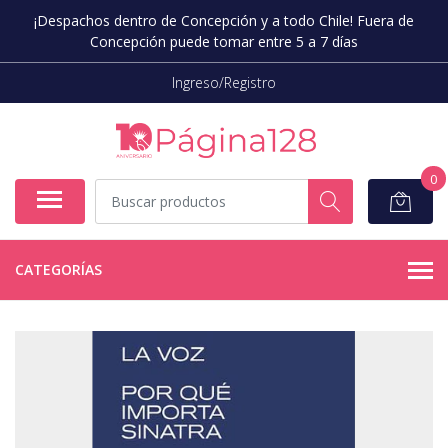
¡Despachos dentro de Concepción y a todo Chile! Fuera de
Concepción puede tomar entre 5 a 7 días
Ingreso/Registro
0
CATEGORÍAS