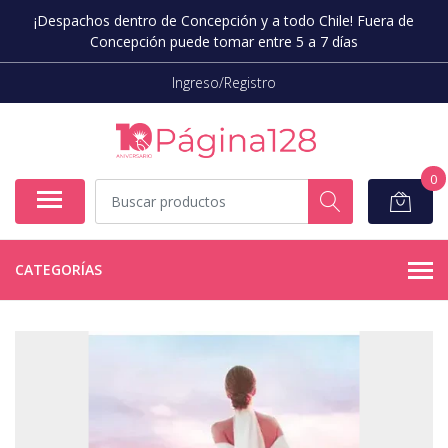
¡Despachos dentro de Concepción y a todo Chile! Fuera de
Concepción puede tomar entre 5 a 7 días
Ingreso/Registro
0
CATEGORÍAS