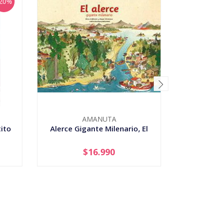
20%
AMANUTA
ito
Alerce Gigante Milenario, El
$16.990
-
+
-