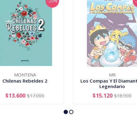
-20%
-
MONTENA
MR
Chilenas Rebeldes 2
Los Compas Y El Diamant
Legendario
$13.600
$15.120
$17.000
$18.900
+
AGOTADO