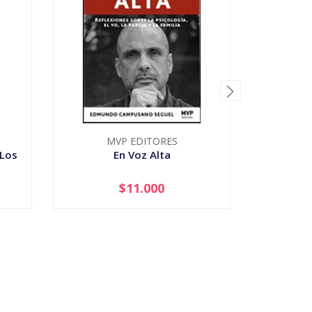
MVP EDITORES
 Los
En Voz Alta
Guia 
$11.000
-
+
-