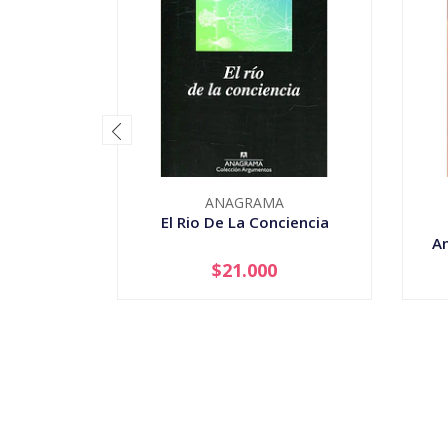
ANAGRAMA
El Rio De La Conciencia
An
$21.000
-
+
-