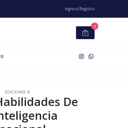
Ingreso/Registro
0
ES
EDICIONES B
Habilidades De
nteligencia