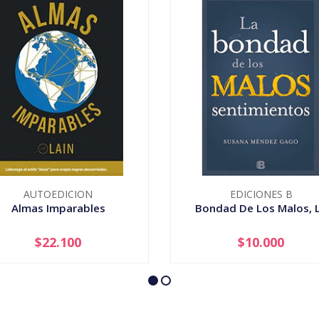
AUTOEDICION
EDICIONES B
Almas Imparables
Bondad De Los Malos, 
$22.100
$10.000
+
-
+