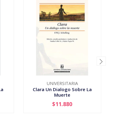
UNIVERSITARIA
La
Clara Un Dialogo Sobre La
Colision
Muerte
Vida
$11.880
-
+
-