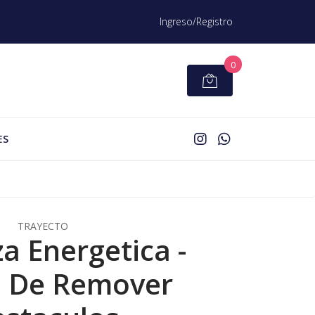
Ingreso/Registro
0
ES
TRAYECTO
a Energetica -
e De Remover