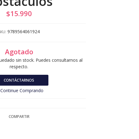
staculos
$15.990
9789564061924
SKU:
Agotado
uedado sin stock. Puedes consultarnos al
respecto.
CONTÁCTARNOS
Continue Comprando
COMPARTIR