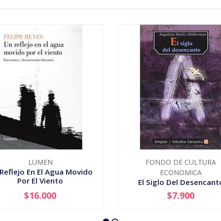
LUMEN
FONDO DE CULTURA
Reflejo En El Agua Movido
ECONOMICA
Por El Viento
El Siglo Del Desencant
$16.000
$7.900
+
-
+