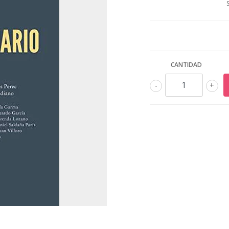
CANTIDAD
-
+