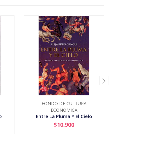
FONDO DE CULTURA
FON
ECONOMICA
o
Entre La Pluma Y El Cielo
Notas 
$10.900
-
+
-