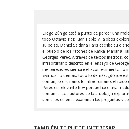
Diego Zúñiga está a punto de perder una malet
tocó Octavio Paz. Juan Pablo Villalobos explor
su bolso. Daniel Saldaña París escribe su diar
el pueblo de los ratones de Kafka. Mariana 
Georges Perec. A través de textos inéditos, c
infraordinario descrito en el ensayo de Georg
me parece, es siempre el acontecimiento, lo ins
vivimos, lo demás, todo lo demás, ¿dónde está?
común, lo ordinario, lo infraordinario, el rui
Perec es relevante hoy porque hace una meditac
comunes. Los autores de la antología exploran
son ellos quienes examinan las preguntas y con
TAMBIÉN TE PUEDE INTERESAR