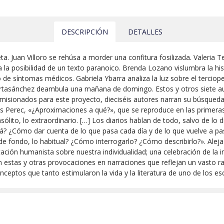
DESCRIPCIÓN
DETALLES
a. Juan Villoro se rehúsa a morder una confitura fosilizada. Valeria
a la posibilidad de un texto paranoico. Brenda Lozano vislumbra la hi
io de síntomas médicos. Gabriela Ybarra analiza la luz sobre el tercio
Hartasánchez deambula una mañana de domingo. Estos y otros siete a
omisionados para este proyecto, dieciséis autores narran su búsqued
es Perec, «¿Aproximaciones a qué?», que se reproduce en las primeras
ólito, lo extraordinario. […] Los diarios hablan de todo, salvo de lo 
 ¿Cómo dar cuenta de lo que pasa cada día y de lo que vuelve a pasar,
do de fondo, lo habitual? ¿Cómo interrogarlo? ¿Cómo describirlo?». Ale
ión humanista sobre nuestra individualidad; una celebración de la ima
 estas y otras provocaciones en narraciones que reflejan un vasto ra
ceptos que tanto estimularon la vida y la literatura de uno de los es