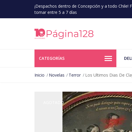
¡Despachos dentro de Concepción y a todo Chile!
tomar entre 5 a 7 días
CATEGORÍAS
DEL
Inicio
Novelas
Terror
Los Ultimos Dias De Clay
AGOTADO