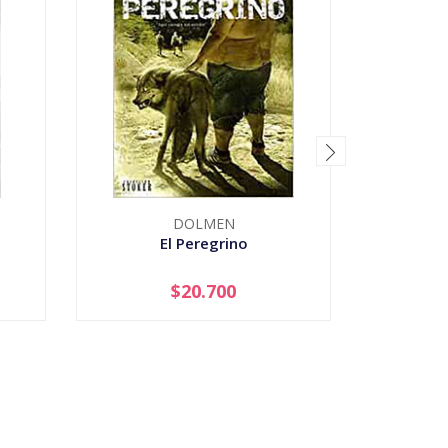
DOLMEN
El Peregrino
Histor
Conta
$20.700
-
+