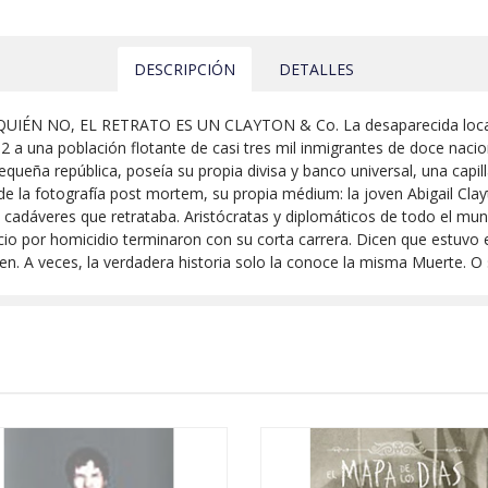
DESCRIPCIÓN
DETALLES
IÉN NO, EL RETRATO ES UN CLAYTON & Co. La desaparecida localida
 a una población flotante de casi tres mil inmigrantes de doce nacio
ueña república, poseía su propia divisa y banco universal, una capill
de la fotografía post mortem, su propia médium: la joven Abigail Clay
s cadáveres que retrataba. Aristócratas y diplomáticos de todo el mu
cio por homicidio terminaron con su corta carrera. Dicen que estuvo
cen. A veces, la verdadera historia solo la conoce la misma Muerte. O 