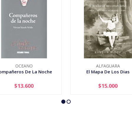
OCEANO
ALFAGUARA
ompañeros De La Noche
El Mapa De Los Dias
$13.600
$15.000
AGOTADO
-
+