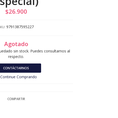
special)
$26.900
9791387595227
SKU:
Agotado
uedado sin stock. Puedes consultarnos al
respecto.
CONTÁCTARNOS
Continue Comprando
COMPARTIR