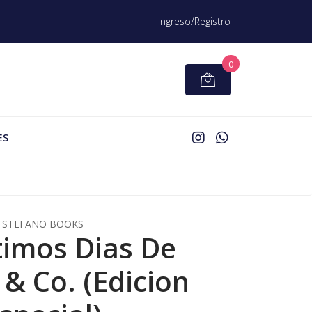
Ingreso/Registro
0
ES
STEFANO BOOKS
timos Dias De
 & Co. (Edicion