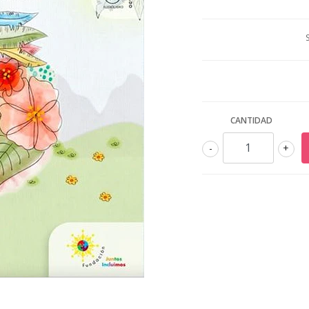
CANTIDAD
-
+