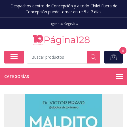
¡Despachos dentro de Concepción y a todo Chile! Fuera de
Concepción puede tomar entre 5 a 7 días
Ingreso/Registro
0
CATEGORÍAS