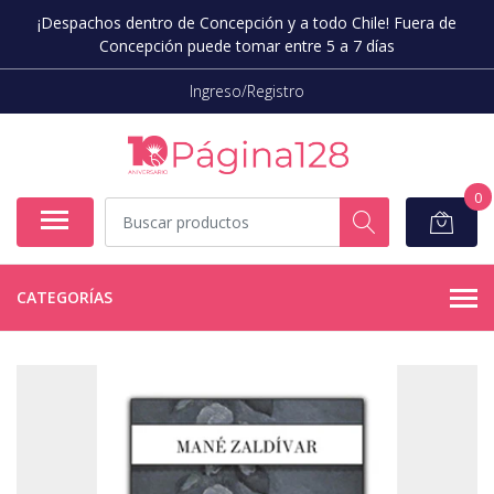
¡Despachos dentro de Concepción y a todo Chile! Fuera de
Concepción puede tomar entre 5 a 7 días
Ingreso/Registro
0
CATEGORÍAS