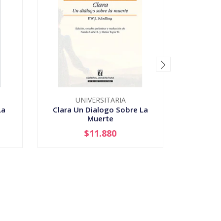
UNIVERSITARIA
La
Clara Un Dialogo Sobre La
Colision
Muerte
Vida
$11.880
-
+
-