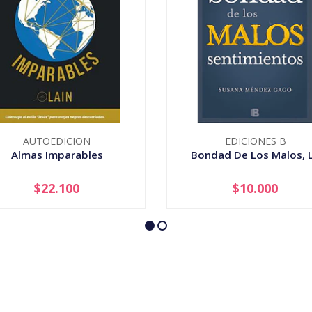
AUTOEDICION
EDICIONES B
Almas Imparables
Bondad De Los Malos, 
$22.100
$10.000
+
-
+