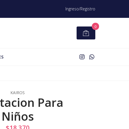
Ingreso/Registro
0
ES
KAIROS
tacion Para
Niños
$18.370