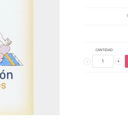
CANTIDAD
-
+