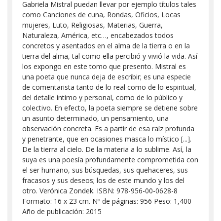
Gabriela Mistral puedan llevar por ejemplo títulos tales
como Canciones de cuna, Rondas, Oficios, Locas
mujeres, Luto, Religiosas, Materias, Guerra,
Naturaleza, América, etc…, encabezados todos
concretos y asentados en el alma de la tierra o en la
tierra del alma, tal como ella percibió y vivió la vida. Así
los expongo en este tomo que presento. Mistral es
una poeta que nunca deja de escribir; es una especie
de comentarista tanto de lo real como de lo espiritual,
del detalle íntimo y personal, como de lo público y
colectivo. En efecto, la poeta siempre se detiene sobre
un asunto determinado, un pensamiento, una
observación concreta. Es a partir de esa raíz profunda
y penetrante, que en ocasiones masca lo místico [...].
De la tierra al cielo. De la materia a lo sublime. Así, la
suya es una poesía profundamente comprometida con
el ser humano, sus búsquedas, sus quehaceres, sus
fracasos y sus deseos; los de este mundo y los del
otro. Verónica Zondek. ISBN: 978-956-00-0628-8
Formato: 16 x 23 cm. Nº de páginas: 956 Peso: 1,400
Año de publicación: 2015